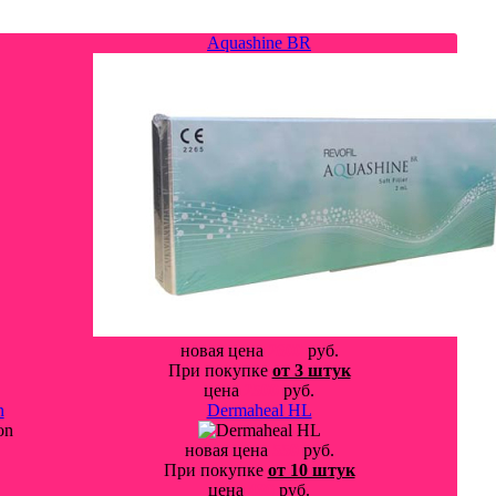
Aquashine BR
новая цена
2600
руб.
При покупке
от 3 штук
цена
2500
руб.
n
Dermaheal HL
новая цена
550
руб.
При покупке
от 10 штук
цена
480
руб.