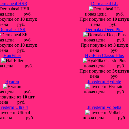
ermaheal HSR
Dermaheal LL
ая цена
550
руб.
новая цена
550
руб.
окупке
от 10 штук
При покупке
от 10 шту
цена
500
руб.
цена
480
руб.
Dermaheal SR
Dermalax Deep Plus
ая цена
550
руб.
новая цена
2000
руб.
окупке
от 10 штук
При покупке
от 3 штук
цена
480
руб.
цена
1900
руб.
HairFiller
HyaFilia Classic Plus
ая цена
3300
руб.
новая цена
1700
руб.
При покупке
от 3х шту
цена
1600
руб.
Hyaron
Juvederm Hydrate
ая цена
550
руб.
новая цена
4600
руб.
покупке
от 10 шт
цена
500
руб.
uvederm Ultra 4
Juvederm Volbella
я цена
13300
руб.
новая цена
13800
руб.