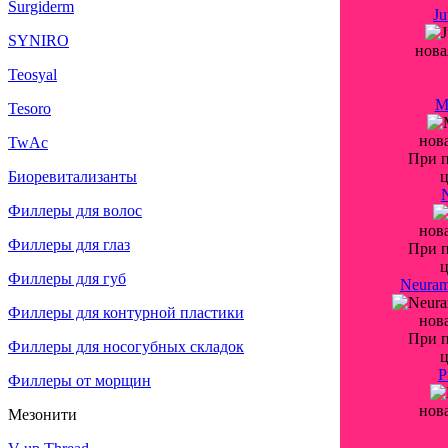
Surgiderm
J
SYNIRO
нова
Teosyal
M
Tesoro
нов
TwAc
При 
Биоревитализанты
Филлеры для волос
нов
Филлеры для глаз
При 
Филлеры для губ
Neuram
Филлеры для контурной пластики
нов
При 
Филлеры для носогубных складок
P
Филлеры от морщин
нов
Мезонити