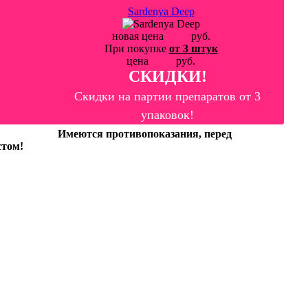
Sardenya Deep
новая цена
1800
руб.
При покупке
от 3 штук
цена
1600
руб.
СКИДКИ!
Скидки на партии препаратов от 3
упаковок!
Имеются противопоказания, перед
стом!