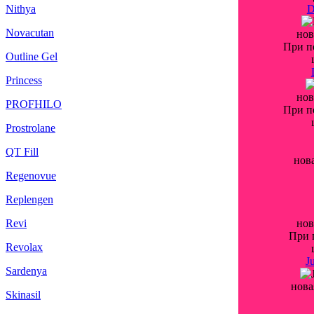
Nithya
D
Novacutan
нов
При п
Outline Gel
Princess
нов
PROFHILO
При п
Prostrolane
QT Fill
нов
Regenovue
Replengen
Revi
нов
При 
Revolax
J
Sardenya
нова
Skinasil