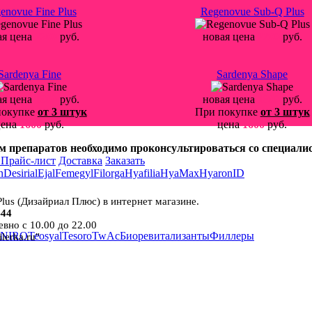
enovue Fine Plus
Regenovue Sub-Q Plus
ая цена
2300
руб.
новая цена
2200
руб.
Sardenya Fine
Sardenya Shape
ая цена
1800
руб.
новая цена
1800
руб.
покупке
от 3 штук
При покупке
от 3 штук
цена
1600
руб.
цена
1600
руб.
м препаратов необходимо проконсультироваться со специали
и
Прайс-лист
Доставка
Заказать
n
Desirial
Ejal
Femegyl
Filorga
Hyafilia
HyaMax
Hyaron
ID
 Plus (Дизайриал Плюс) в интернет магазине.
-44
вно с 10.00 до 22.00
NIRO
Teosyal
Tesoro
TwAc
Биоревитализанты
Филлеры
lerka.ru"