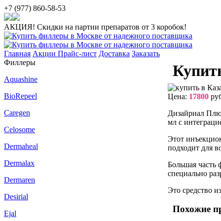
+7 (977) 860-58-53
АКЦИЯ! Скидки на партии препаратов от 3 коробок!
Главная
Акции
Прайс-лист
Доставка
Заказать
Филлеры
Купить
Aquashine
BioRepeel
Цена:
17800
руб
Caregen
Дизайриал Плюс
мл с интеграци
Celosome
Этот инъекцион
Dermaheal
подходит для в
Dermalax
Большая часть 
специально раз
Dermaren
Это средство и
Desirial
Похожие п
Ejal