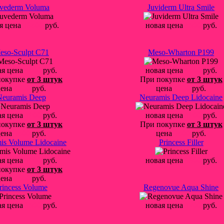
uvederm Voluma
Juviderm Ultra Smile
я цена
13800
руб.
новая цена
8500
руб.
eso-Sculpt C71
Meso-Wharton P199
ая цена
4800
руб.
новая цена
4800
руб.
покупке
от 3 штук
При покупке
от 3 штук
цена
4700
руб.
цена
4700
руб.
Neuramis Deep
Neuramis Deep Lidocaine
ая цена
1900
руб.
новая цена
1900
руб.
покупке
от 3 штук
При покупке
от 3 штук
цена
1800
руб.
цена
1800
руб.
is Volume Lidocaine
Princess Filler
ая цена
1900
руб.
новая цена
3300
руб.
покупке
от 3 штук
цена
1800
руб.
rincess Volume
Regenovue Aqua Shine
ая цена
3500
руб.
новая цена
1700
руб.