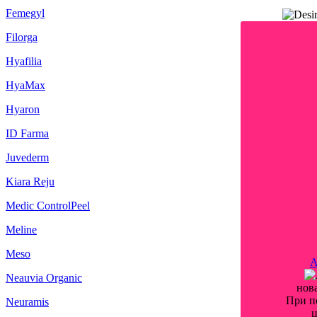
Femegyl
Filorga
Hyafilia
HyaMax
Hyaron
ID Farma
Juvederm
Kiara Reju
Medic ControlPeel
Meline
Meso
A
Neauvia Organic
нов
При п
Neuramis