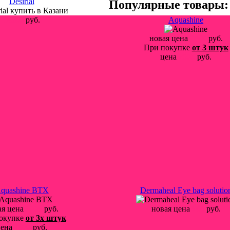
Desirial
Популярные товары:
14500
руб.
Aquashine
новая цена
2600
руб.
При покупке
от 3 штук
цена
2500
руб.
quashine BTX
Dermaheal Eye bag solutio
ая цена
3000
руб.
новая цена
900
руб.
окупке
от 3х штук
цена
2800
руб.