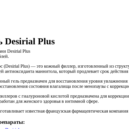
 Desirial Plus
лей.
 (Desirial Plus) — это кожный филлер, изготовленный из струк
ей антиоксиданта маннитола, который продлевает срок действия 
ный гель предназначен для восстановления уровня увлажнения 
осстановления состояния влагалища после менопаузы с коррекц
филлеров с гиалуроновой кислотой предназначена для коррекци
работан для женского здоровья в интимной сфере.
зготавливает известная французская фармацевтическая компания V
репараты: